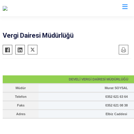
Kayseri
Vergi Dairesi Müdürlüğü
Akkışla
Özvatan
Bünyan
Pınarbaşı
Develi
Sarıoğlan
Felahiye
Sarız
DEVELİ VERGİ DAİRESİ MÜDÜRLÜĞÜ
Hacılar
Talas
Müdür
Murat SOYSAL
İncesu
Tomarza
Telefon
0352 621 63 64
Kocasinan
Yahyalı
Faks
0352 621 08 38
Melikgazi
Yeşilhisar
Adres
Elbiz Caddesi