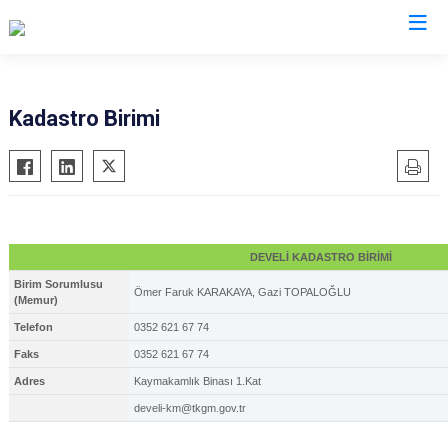
Kayseri
Kadastro Birimi
Akkışla
Özvatan
Bünyan
Pınarbaşı
Develi
Sarıoğlan
Felahiye
Sarız
DEVELİ KADASTRO BİRİMİ
Hacılar
Talas
Birim Sorumlusu
Ömer Faruk KARAKAYA, Gazi TOPALOĞLU
(Memur)
İncesu
Tomarza
Telefon
0352 621 67 74
Kocasinan
Yahyalı
Faks
0352 621 67 74
Melikgazi
Yeşilhisar
Adres
Kaymakamlık Binası 1.Kat
develi-km@tkgm.gov.tr