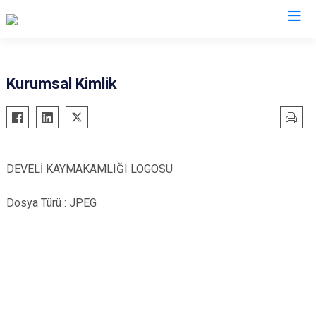
Kayseri
Kurumsal Kimlik
Akkışla
Özvatan
Bünyan
Pınarbaşı
Develi
Sarıoğlan
DEVELİ KAYMAKAMLIĞI LOGOSU
Felahiye
Sarız
Hacılar
Talas
Dosya Türü : JPEG
İncesu
Tomarza
Kocasinan
Yahyalı
Melikgazi
Yeşilhisar