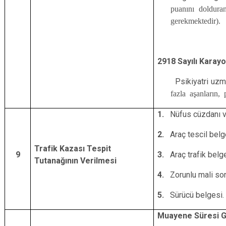
puanını dolduran
gerekmektedir).
2918 Sayılı Karay
Psikiyatri uzmanı
fazla aşanların,
1.
Nüfus cüzdanı v
2.
Araç tescil belg
Trafik Kazası Tespit
9
3.
Araç trafik belg
Tutanağının Verilmesi
4.
Zorunlu mali sor
5.
Sürücü belgesi.
Muayene Süresi G