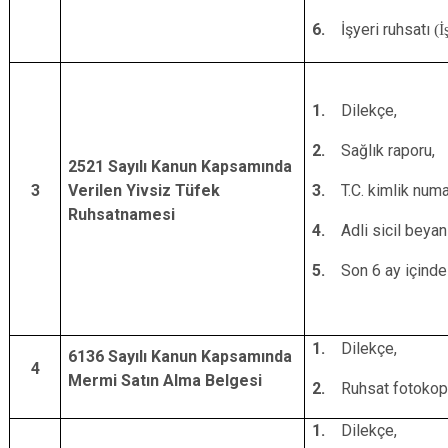
6.
İşyeri ruhsatı
(İ
1.
Dilekçe,
2.
Sağlık raporu,
2521 Sayılı Kanun Kapsamında
3
Verilen Yivsiz Tüfek
3.
T.C. kimlik numa
Ruhsatnamesi
4.
Adli sicil beyanı
5.
Son 6 ay içinde
1.
Dilekçe,
6136 Sayılı Kanun Kapsamında
4
Mermi Satın Alma Belgesi
2.
Ruhsat fotokopi
1.
Dilekçe,