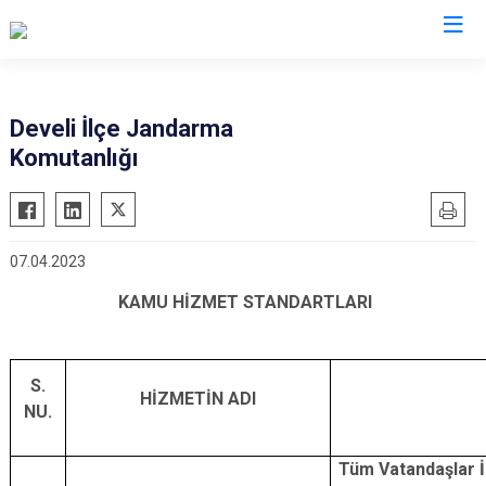
Kayseri
Develi İlçe Jandarma
Komutanlığı
Akkışla
Özvatan
Bünyan
Pınarbaşı
Develi
Sarıoğlan
07.04.2023
Felahiye
Sarız
KAMU HİZMET STANDARTLARI
Hacılar
Talas
İncesu
Tomarza
Kocasinan
Yahyalı
S.
HİZMETİN ADI
Melikgazi
Yeşilhisar
NU.
Tüm Vatandaşlar İ