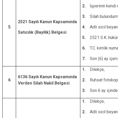
2.
İşyerinin kendi
3.
Silah bulundurm
2521 Sayılı Kanun Kapsamında
5
4.
Adli sicil beyanı
Satıcılık (Bayilik) Belgesi
5.
2521 S.K. hüküm
6.
T.C. kimlik numa
7.
Son (6) ay içeri
1.
Dilekçe,
6136 Sayılı Kanun Kapsamında
6
2.
Ruhsat fotokopi
Verilen Silah Nakil Belgesi
3.
Son 6 ay içinde
1.
Dilekçe,
2.
Adli sicil beyanı