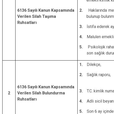
emekli kimlik ka
6136 Sayılı Kanun Kapsamında
2.
Haklarında me
Verilen Silah Taşıma
bulunup bulunma
Ruhsatları
3.
İstifa ederek a
4.
Malulen emekli 
5.
Psikolojik rah
son sağlık duru
1.
Dilekçe,
2.
Sağlık raporu,
6136 Sayılı Kanun Kapsamında
3.
T.C. kimlik numa
2
Verilen Silah Bulundurma
Ruhsatları
4.
Adli sicil beyanı
5.
Son 6 ay içinde