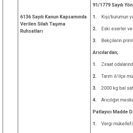
91/1779 Sayılı Yö
6136 Sayılı Kanun Kapsamında
1.
Kişi/kurumun ya
Verilen Silah Taşıma
2.
Eski eserler ve 
Ruhsatları
3.
Bekçilerin prim
Arıcılardan;
1.
Ziraat odaların
2.
Tarım il/ilçe m
3.
2000 kg
bal sa
4.
Arıcılığın meskû
Patlayıcı Madde D
1.
Vergi mükellefi