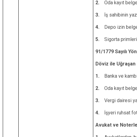
2.
Oda kayıt belge
3.
İş sahibinin yaz
4.
Depo izin belge
5.
Sigorta primler
91/1779 Sayılı Yön
Döviz ile Uğraşan 
1.
Banka ve kambi
2.
Oda kayıt belge
3.
Vergi dairesi ya
4.
İşyeri ruhsat fot
Avukat ve Noterl