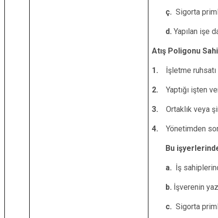
ç.
Sigorta prim
d.
Yapılan işe da
Atış Poligonu Sah
1.
İşletme ruhsatı
2.
Yaptığı işten ve
3.
Ortaklık veya ş
4.
Yönetimden sorum
Bu işyerlerinde 
a.
İş sahipleri
b.
İşverenin yazı
c.
Sigorta prim