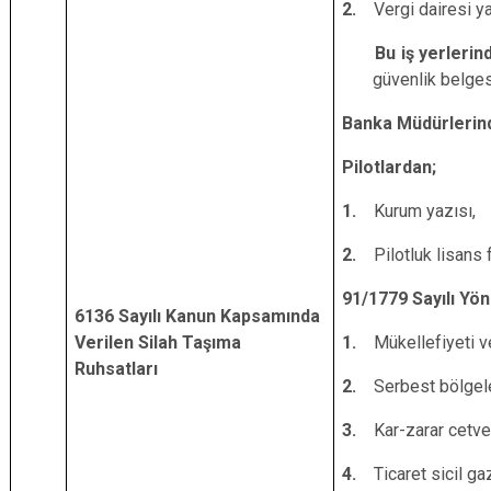
2.
Vergi dairesi ya
Bu iş yerlerinde 
güvenlik belges
Banka Müdürlerin
Pilotlardan;
1.
Kurum yazısı,
2.
Pilotluk lisans 
91/1779 Sayılı Yö
6136 Sayılı Kanun Kapsamında
Verilen Silah Taşıma
1.
Mükellefiyeti ve
Ruhsatları
2.
Serbest bölgele
3.
Kar-zarar cetvel
4.
Ticaret sicil g