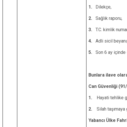
1.
Dilekçe,
2.
Sağlık raporu,
3.
T.C. kimlik numa
4.
Adli sicil beyanı
5.
Son 6 ay içinde 
Bunlara ilave olar
Can Güvenliği (
91/
1.
Hayati tehlike g
2.
Silah taşımaya g
Yabancı Ülke Fahri