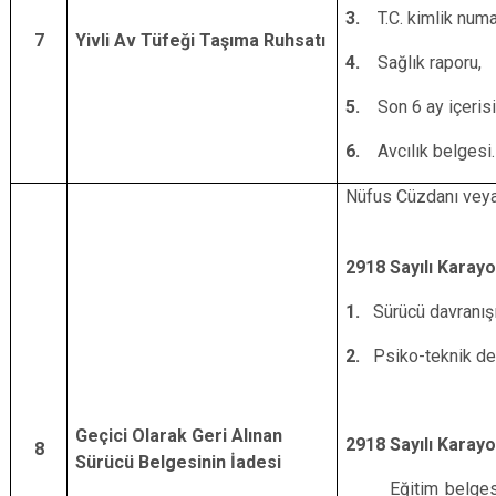
3.
T.C. kimlik numa
7
Yivli Av Tüfeği Taşıma Ruhsatı
4.
Sağlık raporu,
5.
Son 6 ay içeris
6.
Avcılık belgesi.
Nüfus Cüzdanı veya 
2918 Sayılı Karayo
1.
Sürücü davranışı
2.
Psiko-teknik de
Geçici Olarak Geri Alınan
2918 Sayılı Karayo
8
Sürücü Belgesinin İadesi
Eğitim belgesi, p