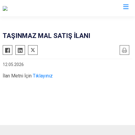
Kayseri
TAŞINMAZ MAL SATIŞ İLANI
Akkışla
Özvatan
Bünyan
Pınarbaşı
12.05.2026
Develi
Sarıoğlan
Felahiye
Sarız
İlan Metni İçin
Tıklayınız
Hacılar
Talas
İncesu
Tomarza
Kocasinan
Yahyalı
Melikgazi
Yeşilhisar