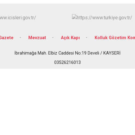
İncesu
Kocasinan
Melikgazi
Gazete
Mevzuat
Açık Kapı
Kolluk Gözetim Ko
İbrahimağa Mah. Elbiz Caddesi No:19 Develi / KAYSERİ
03526216013