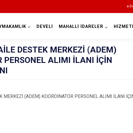
e-D
YMAKAMLIK
DEVELİ
MAHALLİ İDARELER
HİZMET
Kayseri
AİLE DESTEK MERKEZİ (ADEM)
PERSONEL ALIMI İLANI İÇİN
NI
Akkışla
K MERKEZİ (ADEM) KOORDİNATÖR PERSONEL ALIMI İLANI İÇİN
Bünyan
Develi
Felahiye
Hacılar