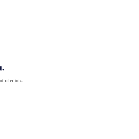
ı.
trol ediniz.