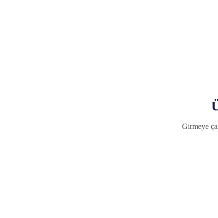
Ü
Girmeye çal